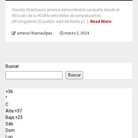
Claudia Sheinbaum arranca extraordinaria campaña desde el
#Zocalo de la #CdMx ante Miles de simpatizantes.
(#Fotogaleria) El pueblo está de fiesta y [...]
Read More
antena13tamaulipas
marzo 2, 2024
Buscar
Buscar
+
36
°
C
Alta:
+
37
Baja:
+
23
Sáb
Dom
Lun