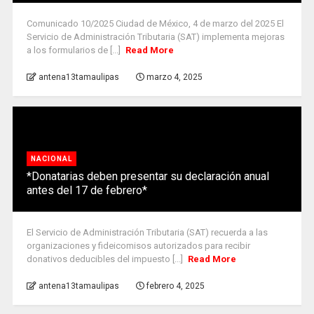
Comunicado 10/2025 Ciudad de México, 4 de marzo del 2025 El
Servicio de Administración Tributaria (SAT) implementa mejoras
a los formularios de [...]
Read More
antena13tamaulipas
marzo 4, 2025
NACIONAL
*Donatarias deben presentar su declaración anual
antes del 17 de febrero*
El Servicio de Administración Tributaria (SAT) recuerda a las
organizaciones y fideicomisos autorizados para recibir
donativos deducibles del impuesto [...]
Read More
antena13tamaulipas
febrero 4, 2025