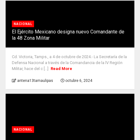
NACIONAL
El Ejército Mexicano designa nuevo Comandante de
la 48 Zona Militar
Cd. Victoria, Tamps., a 4 de octubre de 2024.- La Secretaría de la
Defensa Nacional a través de la Comandancia de la lV Región
Militar, hace del c [...]
Read More
antena13tamaulipas
octubre 6, 2024
NACIONAL