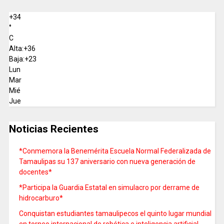
+
34
°
C
Alta:
+
36
Baja:
+
23
Lun
Mar
Mié
Jue
Noticias Recientes
*Conmemora la Benemérita Escuela Normal Federalizada de
Tamaulipas su 137 aniversario con nueva generación de
docentes*
*Participa la Guardia Estatal en simulacro por derrame de
hidrocarburo*
Conquistan estudiantes tamaulipecos el quinto lugar mundial
en torneo internacional de robótica e inteligencia artificial