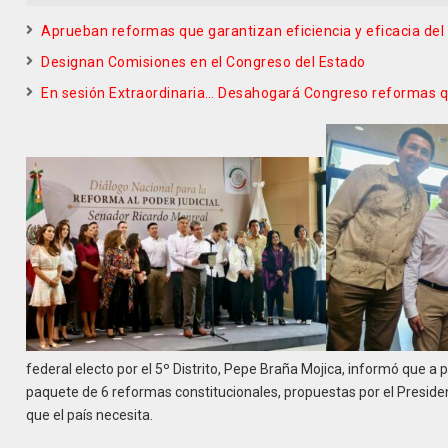
Aprueban reformas que garantizan eficiencia y eficacia de
Designan Comisiones en el Congreso del Estado
En sesión Extraordinaria… Desahogará Congreso reformas q
federal electo por el 5º Distrito, Pepe Braña Mojica, informó que a 
paquete de 6 reformas constitucionales, propuestas por el Presid
que el país necesita.