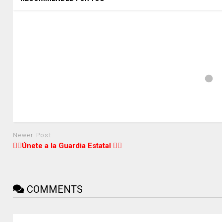
Newer Post
👮‍♂️Únete a la Guardia Estatal 👮‍♀️
COMMENTS