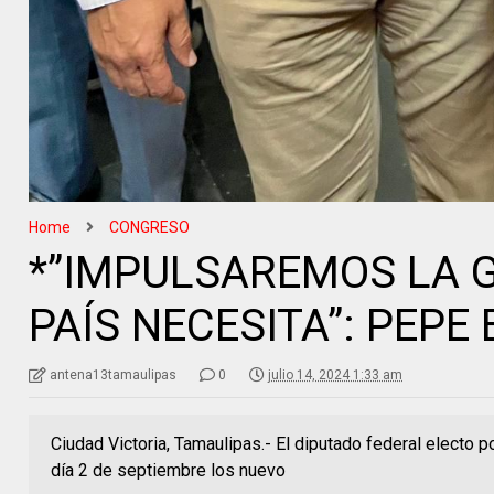
Home
CONGRESO
*”IMPULSAREMOS LA 
PAÍS NECESITA”: PEPE
antena13tamaulipas
0
julio 14, 2024 1:33 am
Ciudad Victoria, Tamaulipas.- El diputado federal electo po
día 2 de septiembre los nuevo