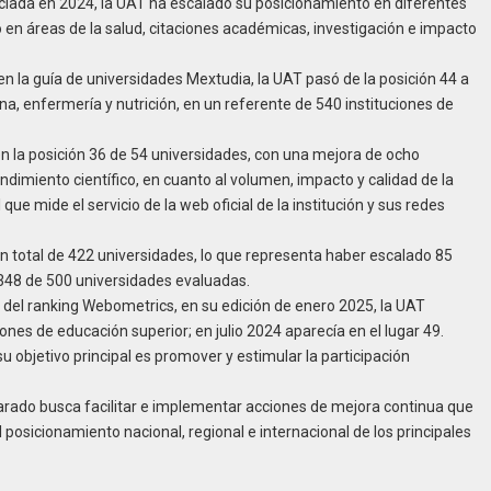
iciada en 2024, la UAT ha escalado su posicionamiento en diferentes
 en áreas de la salud, citaciones académicas, investigación e impacto
en la guía de universidades Mextudia, la UAT pasó de la posición 44 a
na, enfermería y nutrición, en un referente de 540 instituciones de
en la posición 36 de 54 universidades, con una mejora de ocho
dimiento científico, en cuanto al volumen, impacto y calidad de la
que mide el servicio de la web oficial de la institución y sus redes
un total de 422 universidades, lo que representa haber escalado 85
r 348 de 500 universidades evaluadas.
o del ranking Webometrics, en su edición de enero 2025, la UAT
ciones de educación superior; en julio 2024 aparecía en el lugar 49.
 objetivo principal es promover y estimular la participación
arado busca facilitar e implementar acciones de mejora continua que
l posicionamiento nacional, regional e internacional de los principales