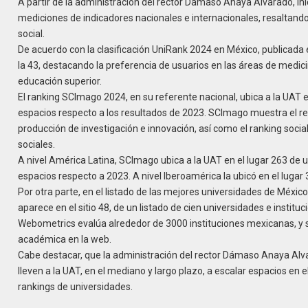
A partir de la administración del rector Dámaso Anaya Alvarado, in
mediciones de indicadores nacionales e internacionales, resaltando
social.
De acuerdo con la clasificación UniRank 2024 en México, publicada 
la 43, destacando la preferencia de usuarios en las áreas de medici
educación superior.
El ranking SCImago 2024, en su referente nacional, ubica a la UAT 
espacios respecto a los resultados de 2023. SCImago muestra el ren
producción de investigación e innovación, así como el ranking social 
sociales.
A nivel América Latina, SCImago ubica a la UAT en el lugar 263 de 
espacios respecto a 2023. A nivel Iberoamérica la ubicó en el luga
Por otra parte, en el listado de las mejores universidades de Méxic
aparece en el sitio 48, de un listado de cien universidades e institu
Webometrics evalúa alrededor de 3000 instituciones mexicanas, y su
académica en la web.
Cabe destacar, que la administración del rector Dámaso Anaya Alv
lleven a la UAT, en el mediano y largo plazo, a escalar espacios en e
rankings de universidades.