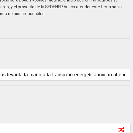
idrocarburos, Alán Rosales Medina, añadió que en Tamaulipas se
rgo, y el proyecto de la SEDENER busca atender este tema social
anta de biocombustibles.