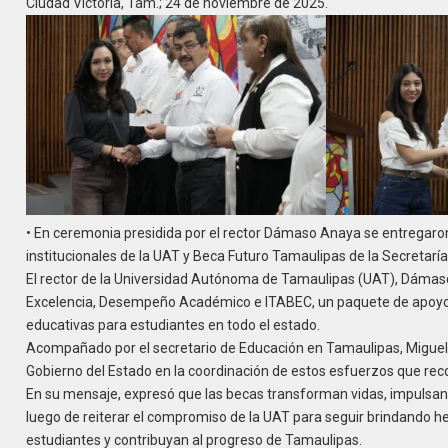
Ciudad Victoria, Tam.; 24 de noviembre de 2025.
• En ceremonia presidida por el rector Dámaso Anaya se entregar
institucionales de la UAT y Beca Futuro Tamaulipas de la Secretarí
El rector de la Universidad Autónoma de Tamaulipas (UAT), Dámaso
Excelencia, Desempeño Académico e ITABEC, un paquete de apoyos 
educativas para estudiantes en todo el estado.
Acompañado por el secretario de Educación en Tamaulipas, Miguel Á
Gobierno del Estado en la coordinación de estos esfuerzos que reco
En su mensaje, expresó que las becas transforman vidas, impulsan su
luego de reiterar el compromiso de la UAT para seguir brindando he
estudiantes y contribuyan al progreso de Tamaulipas.