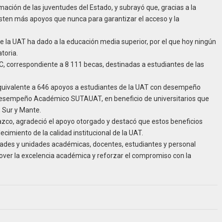
mación de las juventudes del Estado, y subrayó que, gracias a la
xisten más apoyos que nunca para garantizar el acceso y la
e la UAT ha dado a la educación media superior, por el que hoy ningún
toria.
C, correspondiente a 8 111 becas, destinadas a estudiantes de las
equivalente a 646 apoyos a estudiantes de la UAT con desempeño
 Desempeño Académico SUTAUAT, en beneficio de universitarios que
, Sur y Mante.
lazco, agradeció el apoyo otorgado y destacó que estos beneficios
cimiento de la calidad institucional de la UAT.
ultades y unidades académicas, docentes, estudiantes y personal
over la excelencia académica y reforzar el compromiso con la