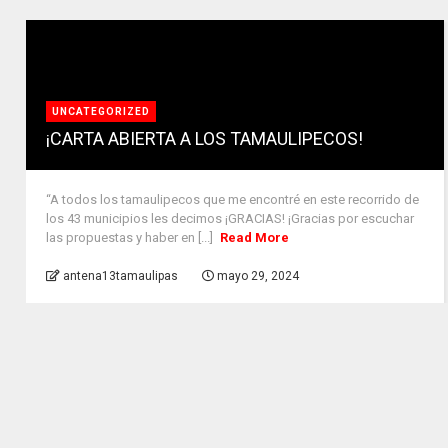
UNCATEGORIZED
¡CARTA ABIERTA A LOS TAMAULIPECOS!
“A todos los tamaulipecos que me encontré en este recorrido de
los 43 municipios les decimos ¡GRACIAS! ¡Gracias por escuchar
las propuestas y haber en [...]
Read More
antena13tamaulipas
mayo 29, 2024