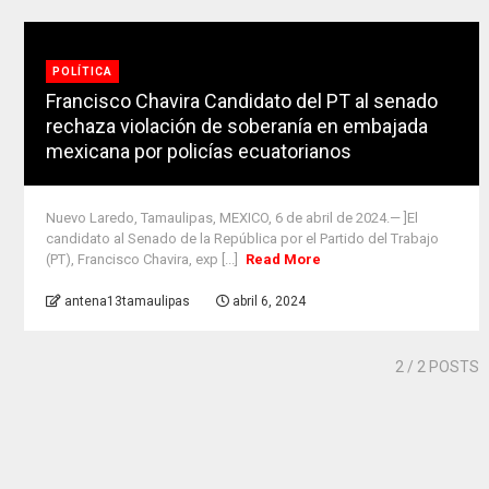
POLÍTICA
Francisco Chavira Candidato del PT al senado
rechaza violación de soberanía en embajada
mexicana por policías ecuatorianos
Nuevo Laredo, Tamaulipas, MEXICO, 6 de abril de 2024.— ]El
candidato al Senado de la República por el Partido del Trabajo
(PT), Francisco Chavira, exp [...]
Read More
antena13tamaulipas
abril 6, 2024
2
/ 2 POSTS