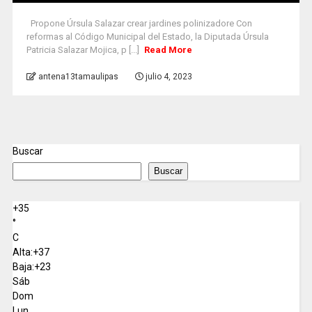
Propone Úrsula Salazar crear jardines polinizadore Con
reformas al Código Municipal del Estado, la Diputada Úrsula
Patricia Salazar Mojica, p [...]
Read More
antena13tamaulipas
julio 4, 2023
Buscar
Buscar
+
35
°
C
Alta:
+
37
Baja:
+
23
Sáb
Dom
Lun