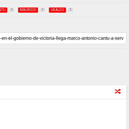
NTU
MAURICIO
UBALDO
1
1
1