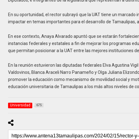
Diputados, e integrantes de la legislatura que representan a distint
En su oportunidad, el rector subrayó que la UAT tiene un marcado in
impactar en temas importantes para el desarrollo de Tamaulipas, al
En ese contexto, Anaya Alvarado apuntó que se estarán fortalecien
instancias federales y estatales a fin de mejorar los programas ed
que permitan posicionar a la UAT entre las mejores instituciones de
En la reunión estuvieron las diputadas federales Elva Agustina Vi
Valdovinos, Blanca Araceli Narro Panameño y Olga Juliana Elizondo 
promover la educación como mecanismo de movilidad social y motor
educación universitaria de Tamaulipas a los más altos niveles de c
Universidad
675