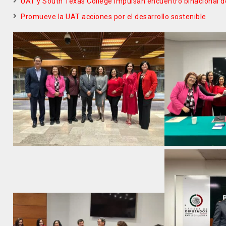
UAT y South Texas College impulsan encuentro binacional 
Promueve la UAT acciones por el desarrollo sostenible